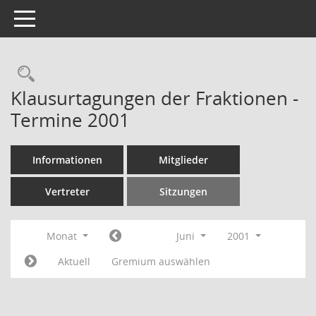
Toggle navigation
Rechercheauswahl
Klausurtagungen der Fraktionen -
Termine 2001
Informationen
Mitglieder
Vertreter
Sitzungen
Monat
Juni
2001
Aktuell
Gremium auswählen