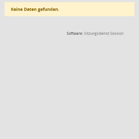
Keine Daten gefunden.
(Wird in
Software:
Sitzungsdienst
Session