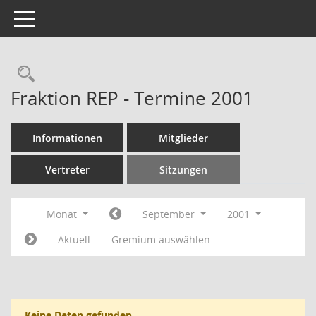
Toggle navigation
Rechercheauswahl
Fraktion REP - Termine 2001
Informationen
Mitglieder
Vertreter
Sitzungen
Monat
September
2001
Aktuell
Gremium auswählen
Keine Daten gefunden.