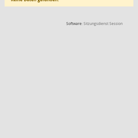
(Wird in
Software:
Sitzungsdienst
Session