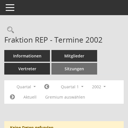
Toggle navigation
Rechercheauswahl
Fraktion REP - Termine 2002
Informationen
Mitglieder
Vertreter
Sitzungen
Quartal
Quartal 1
2002
Aktuell
Gremium auswählen
Keine Daten gefunden.