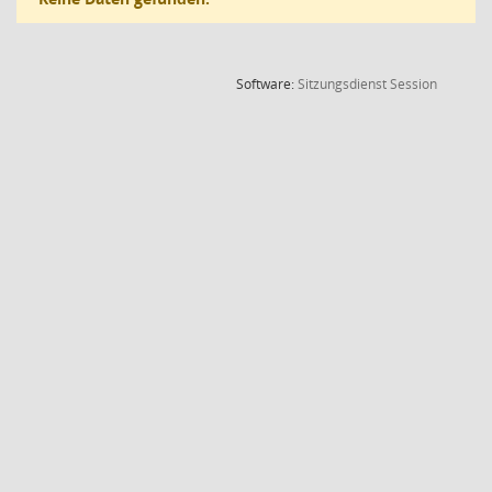
(Wird in
Software:
Sitzungsdienst
Session