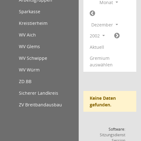
Monat
Sparkasse
Kreistierheim
Dezember
WV Aich
2002
WV Glems
Aktuell
WV Schwippe
Gremium
auswählen
WV Würm
ZD.BB
Sicherer Landkreis
Keine Daten
ZV Breitbandausbau
gefunden.
Software:
Sitzungsdienst
(Wird in
Session