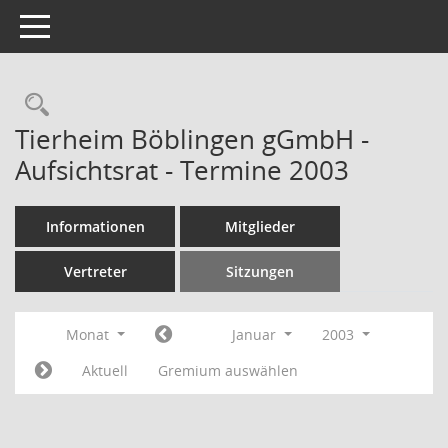
Toggle navigation
Rechercheauswahl
Tierheim Böblingen gGmbH -
Aufsichtsrat - Termine 2003
Informationen
Mitglieder
Vertreter
Sitzungen
Monat
Januar
2003
Aktuell
Gremium auswählen