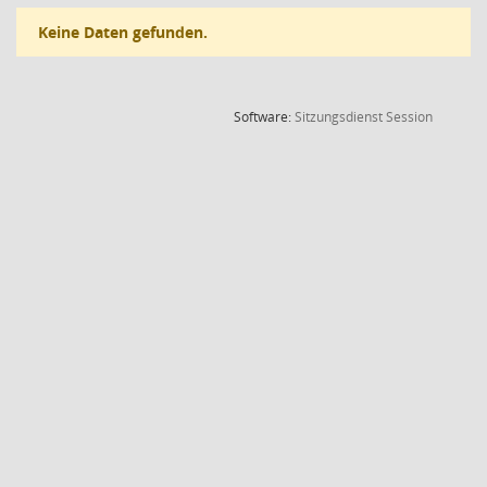
Keine Daten gefunden.
(Wird in
Software:
Sitzungsdienst
Session