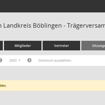
m Landkreis Böblingen - Trägervers
Mitglieder
Vertreter
Sitzung
2003
Gremium auswählen
den.