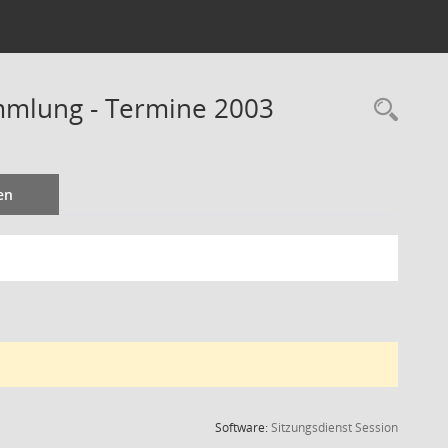
ammlung - Termine 2003
Rec
en
(Wird in
Software:
Sitzungsdienst
Session