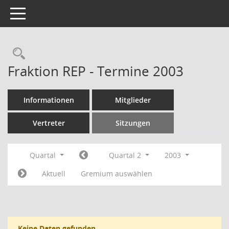
Toggle navigation
Rechercheauswahl
Fraktion REP - Termine 2003
Informationen
Mitglieder
Vertreter
Sitzungen
Quartal
Quartal 2
2003
Aktuell
Gremium auswählen
Keine Daten gefunden.