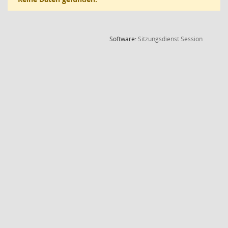
(Wird in
Software:
Sitzungsdienst
Session