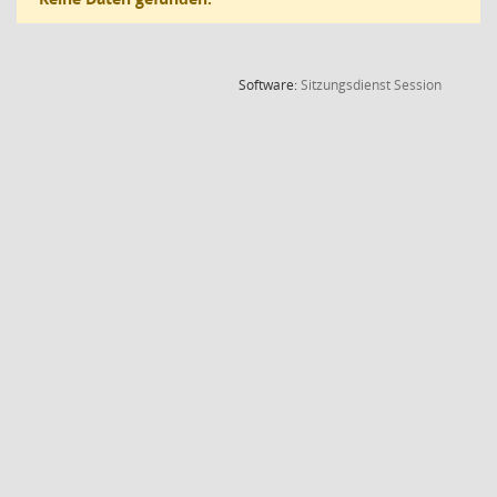
(Wird in
Software:
Sitzungsdienst
Session