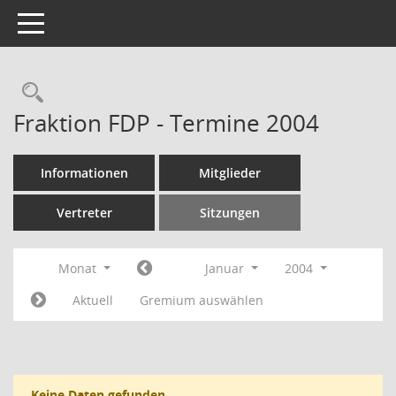
Toggle navigation
Rechercheauswahl
Fraktion FDP - Termine 2004
Informationen
Mitglieder
Vertreter
Sitzungen
Monat
Januar
2004
Aktuell
Gremium auswählen
Keine Daten gefunden.