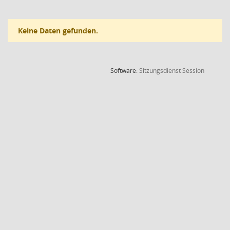
Keine Daten gefunden.
(Wird in
Software:
Sitzungsdienst
Session