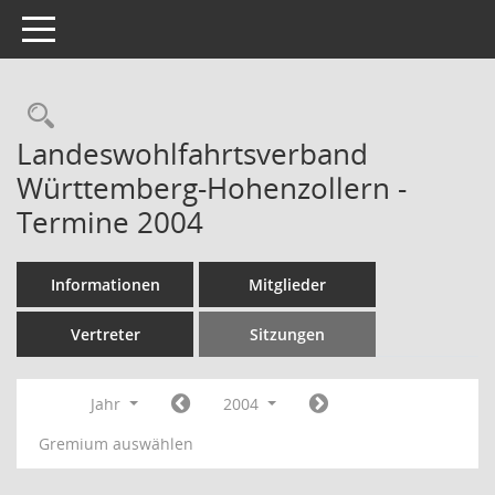
Toggle navigation
Rechercheauswahl
Landeswohlfahrtsverband
Württemberg-Hohenzollern -
Termine 2004
Informationen
Mitglieder
Vertreter
Sitzungen
Jahr
2004
Gremium auswählen