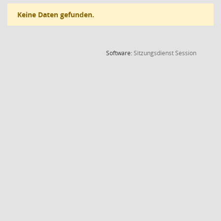
Keine Daten gefunden.
(Wird in
Software:
Sitzungsdienst
Session