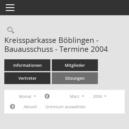
Toggle navigation
Rechercheauswahl
Kreissparkasse Böblingen -
Bauausschuss - Termine 2004
Informationen
Mitglieder
Vertreter
Sitzungen
Monat
März
2004
Aktuell
Gremium auswählen