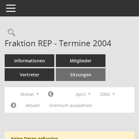
Toggle navigation
Rechercheauswahl
Fraktion REP - Termine 2004
Informationen
Mitglieder
Vertreter
Sitzungen
Monat
April
2004
Aktuell
Gremium auswählen
Keine Daten gefunden.