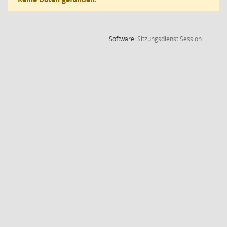
(Wird in
Software:
Sitzungsdienst
Session