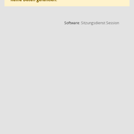
(Wird in
Software:
Sitzungsdienst
Session