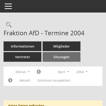
Toggle navigation
Rechercheauswahl
Fraktion AfD - Termine 2004
Informationen
Mitglieder
Vertreter
Sitzungen
Monat
April
2004
Aktuell
Gremium auswählen
Keine Daten gefunden.