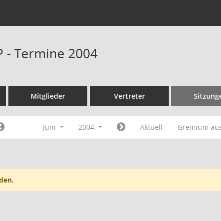
P - Termine 2004
Mitglieder
Vertreter
Sitzung
Juni
2004
Aktuell
Gremium au
den.