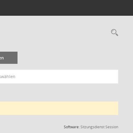
Rec
en
swählen
(Wird in
Software:
Sitzungsdienst
Session