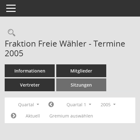
Toggle navigation
Rechercheauswahl
Fraktion Freie Wähler - Termine
2005
Informationen
Mitglieder
Vertreter
Sitzungen
Quartal
Quartal 1
2005
Aktuell
Gremium auswählen