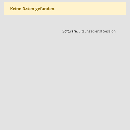
Keine Daten gefunden.
(Wird in
Software:
Sitzungsdienst
Session