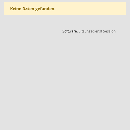
Keine Daten gefunden.
(Wird in
Software:
Sitzungsdienst
Session