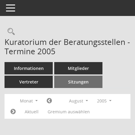
Toggle navigation
Rechercheauswahl
Kuratorium der Beratungsstellen -
Termine 2005
Informationen
Mitglieder
Vertreter
Sitzungen
Monat
August
2005
Aktuell
Gremium auswählen