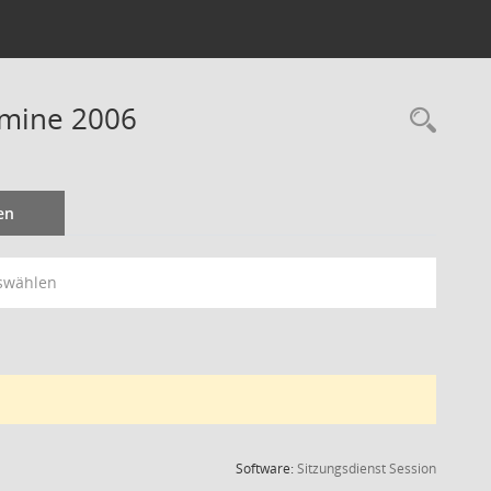
rmine 2006
Rec
en
swählen
(Wird in
Software:
Sitzungsdienst
Session