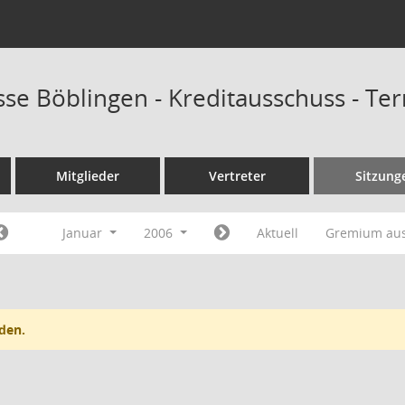
sse Böblingen - Kreditausschuss - Te
Mitglieder
Vertreter
Sitzung
Januar
2006
Aktuell
Gremium au
den.