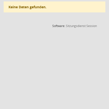
Keine Daten gefunden.
(Wird in
Software:
Sitzungsdienst
Session