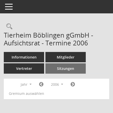
Toggle navigation
Rechercheauswahl
Tierheim Böblingen gGmbH -
Aufsichtsrat - Termine 2006
Informationen
Mitglieder
Vertreter
Sitzungen
Jahr
2006
Gremium auswählen