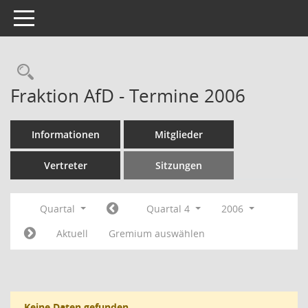
Toggle navigation
Rechercheauswahl
Fraktion AfD - Termine 2006
Informationen
Mitglieder
Vertreter
Sitzungen
Quartal
Quartal 4
2006
Aktuell
Gremium auswählen
Keine Daten gefunden.