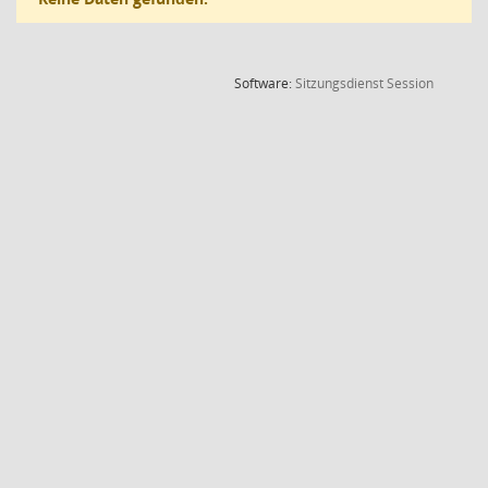
(Wird in
Software:
Sitzungsdienst
Session