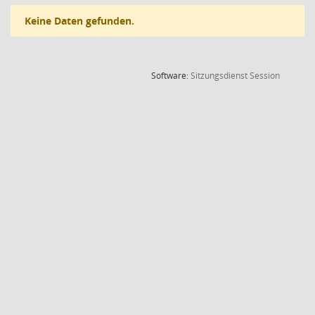
Keine Daten gefunden.
(Wird in
Software:
Sitzungsdienst
Session