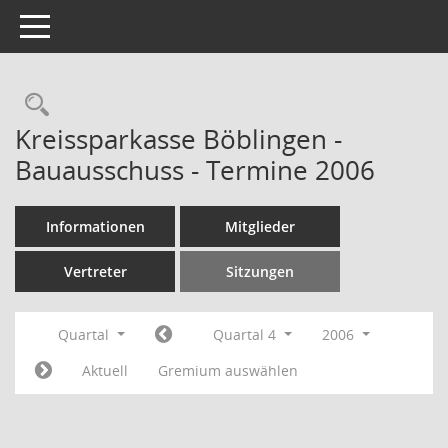
Toggle navigation
Rechercheauswahl
Kreissparkasse Böblingen -
Bauausschuss - Termine 2006
Informationen
Mitglieder
Vertreter
Sitzungen
Quartal
Quartal 4
2006
Aktuell
Gremium auswählen