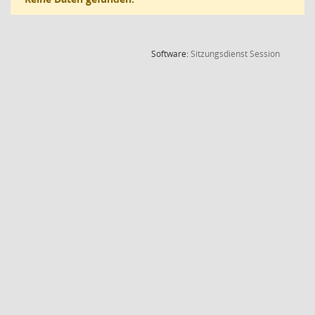
(Wird in
Software:
Sitzungsdienst
Session