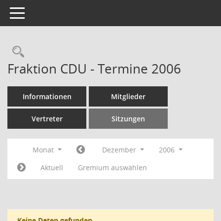
Toggle navigation
Rechercheauswahl
Fraktion CDU - Termine 2006
Informationen
Mitglieder
Vertreter
Sitzungen
Monat
Dezember
2006
Aktuell
Gremium auswählen
Keine Daten gefunden.