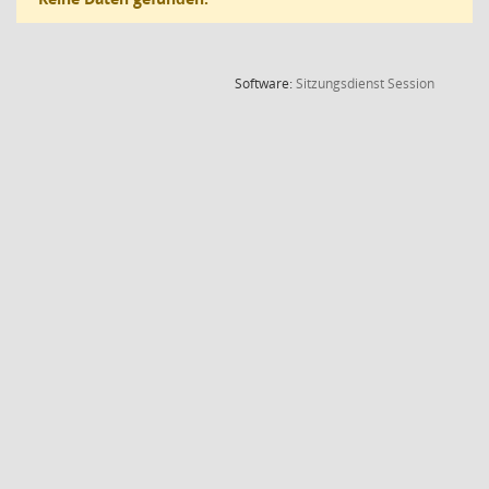
(Wird in
Software:
Sitzungsdienst
Session