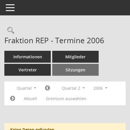
Toggle navigation
Rechercheauswahl
Fraktion REP - Termine 2006
Informationen
Mitglieder
Vertreter
Sitzungen
Quartal
Quartal 2
2006
Aktuell
Gremium auswählen
Keine Daten gefunden.