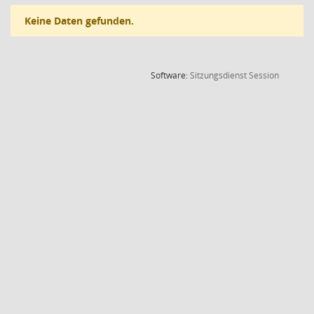
Keine Daten gefunden.
(Wird in
Software:
Sitzungsdienst
Session