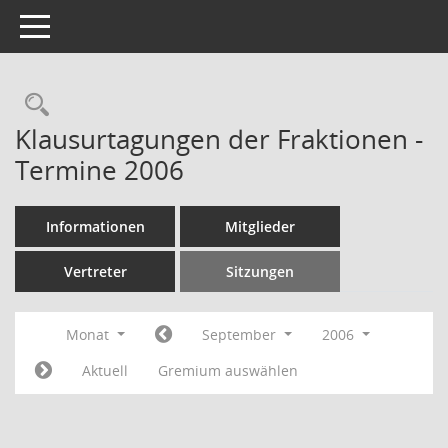
Toggle navigation
Rechercheauswahl
Klausurtagungen der Fraktionen -
Termine 2006
Informationen
Mitglieder
Vertreter
Sitzungen
Monat
September
2006
Aktuell
Gremium auswählen