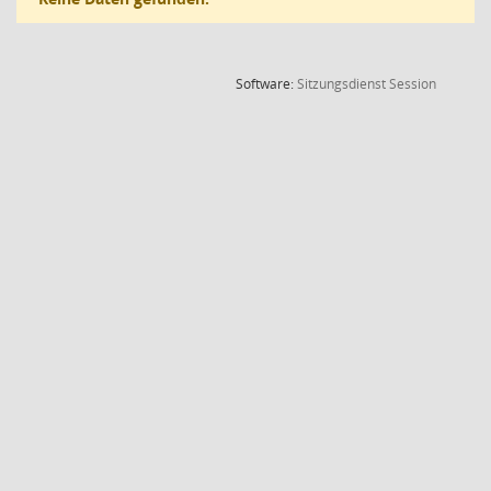
(Wird in
Software:
Sitzungsdienst
Session