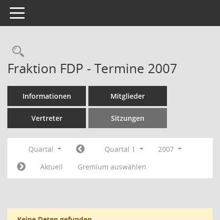
Toggle navigation
Rechercheauswahl
Fraktion FDP - Termine 2007
Informationen
Mitglieder
Vertreter
Sitzungen
Quartal
Quartal 1
2007
Aktuell
Gremium auswählen
Keine Daten gefunden.