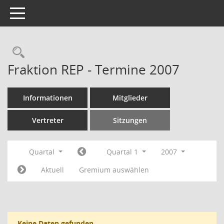
Toggle navigation
Rechercheauswahl
Fraktion REP - Termine 2007
Informationen
Mitglieder
Vertreter
Sitzungen
Quartal
Quartal 1
2007
Aktuell
Gremium auswählen
Keine Daten gefunden.