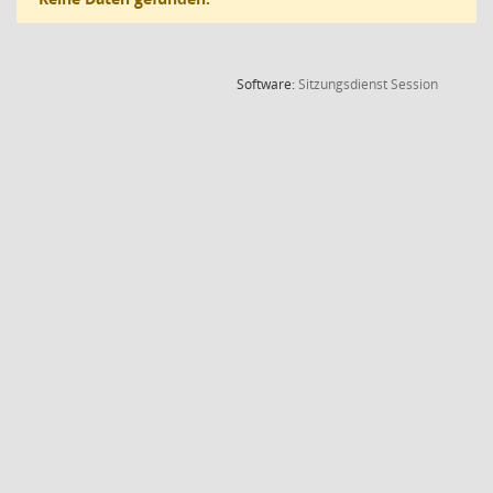
(Wird in
Software:
Sitzungsdienst
Session