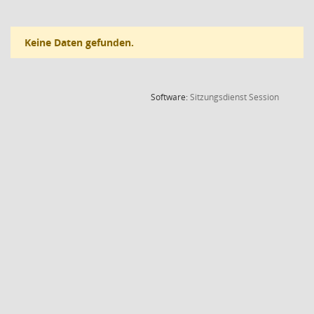
Keine Daten gefunden.
(Wird in
Software:
Sitzungsdienst
Session