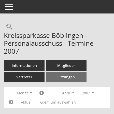
Toggle navigation
Rechercheauswahl
Kreissparkasse Böblingen -
Personalausschuss - Termine
2007
Informationen
Mitglieder
Vertreter
Sitzungen
Monat
April
2007
Aktuell
Gremium auswählen