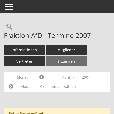
Toggle navigation
Rechercheauswahl
Fraktion AfD - Termine 2007
Informationen
Mitglieder
Vertreter
Sitzungen
Monat
April
2007
Aktuell
Gremium auswählen
Keine Daten gefunden.