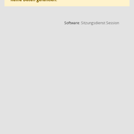
(Wird in
Software:
Sitzungsdienst
Session