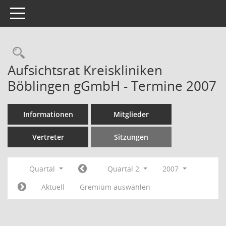
Toggle navigation
Rechercheauswahl
Aufsichtsrat Kreiskliniken
Böblingen gGmbH - Termine 2007
Informationen
Mitglieder
Vertreter
Sitzungen
Quartal
Quartal 2
2007
Aktuell
Gremium auswählen