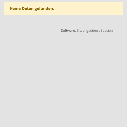
Keine Daten gefunden.
(Wird in
Software:
Sitzungsdienst
Session