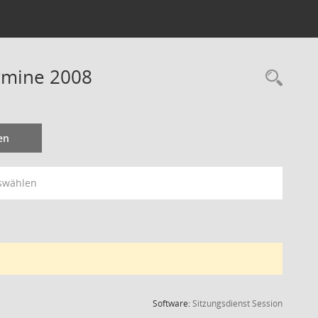
rmine 2008
Rec
en
swählen
(Wird in
Software:
Sitzungsdienst
Session