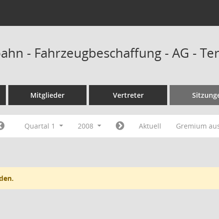
hn - Fahrzeugbeschaffung - AG - Te
Mitglieder
Vertreter
Sitzung
Quartal 1
2008
Aktuell
Gremium au
den.