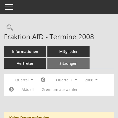
Toggle navigation
Rechercheauswahl
Fraktion AfD - Termine 2008
Informationen
Mitglieder
Vertreter
Sitzungen
Quartal
Quartal 1
2008
Aktuell
Gremium auswählen
Keine Daten gefunden.