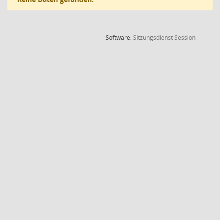
(Wird in
Software:
Sitzungsdienst
Session