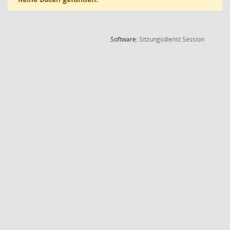
(Wird in
Software:
Sitzungsdienst
Session