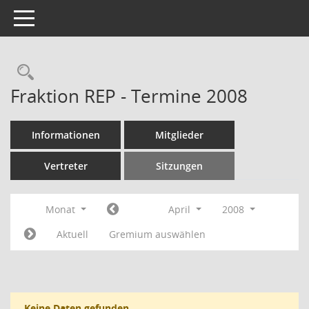
Toggle navigation
Rechercheauswahl
Fraktion REP - Termine 2008
Informationen
Mitglieder
Vertreter
Sitzungen
Monat
April
2008
Aktuell
Gremium auswählen
Keine Daten gefunden.