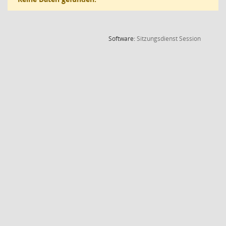
(Wird in
Software:
Sitzungsdienst
Session