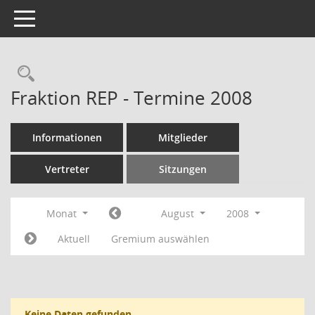
Toggle navigation
Rechercheauswahl
Fraktion REP - Termine 2008
Informationen
Mitglieder
Vertreter
Sitzungen
Monat
August
2008
Aktuell
Gremium auswählen
Keine Daten gefunden.