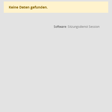
Keine Daten gefunden.
(Wird in
Software:
Sitzungsdienst
Session