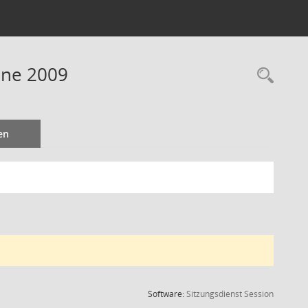
ine 2009
Rec
en
(Wird in
Software:
Sitzungsdienst
Session