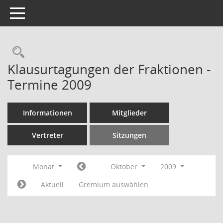
Toggle navigation
Rechercheauswahl
Klausurtagungen der Fraktionen -
Termine 2009
Informationen
Mitglieder
Vertreter
Sitzungen
Monat
Oktober
2009
Aktuell
Gremium auswählen