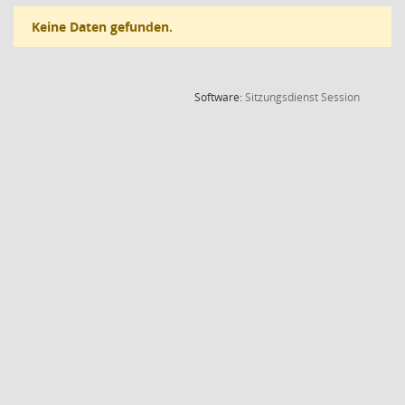
Keine Daten gefunden.
(Wird in
Software:
Sitzungsdienst
Session