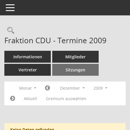
Toggle navigation
Rechercheauswahl
Fraktion CDU - Termine 2009
Informationen
Mitglieder
Vertreter
Sitzungen
Monat
Dezember
2009
Aktuell
Gremium auswählen
Keine Daten gefunden.