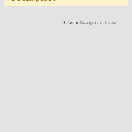
(Wird in
Software:
Sitzungsdienst
Session