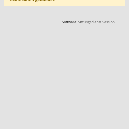
(Wird in
Software:
Sitzungsdienst
Session