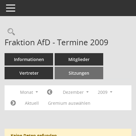
Toggle navigation
Rechercheauswahl
Fraktion AfD - Termine 2009
Informationen
Mitglieder
Vertreter
Sitzungen
Monat
Dezember
2009
Aktuell
Gremium auswählen
Keine Daten gefunden.