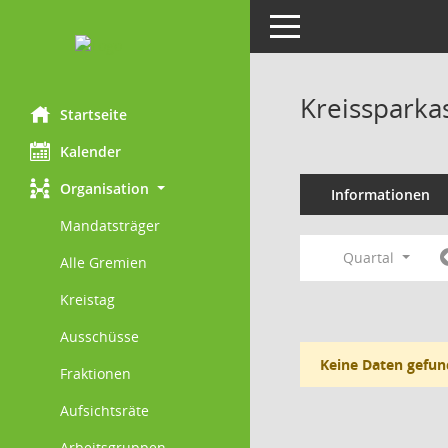
Toggle navigation
Kreissparka
Startseite
Kalender
Organisation
Informationen
Mandatsträger
Quartal
Alle Gremien
Kreistag
Ausschüsse
Keine Daten gefun
Fraktionen
Aufsichtsräte
Arbeitsgruppen