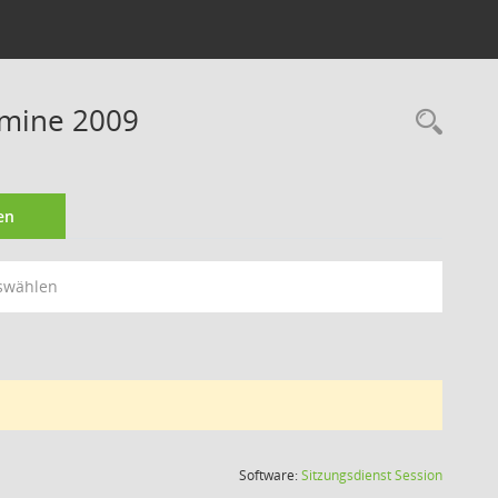
rmine 2009
Rec
en
swählen
(Wird in
Software:
Sitzungsdienst
Session