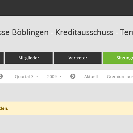
sse Böblingen - Kreditausschuss - Te
Mitglieder
Vertreter
Sitzung
Quartal 3
2009
Aktuell
Gremium au
den.