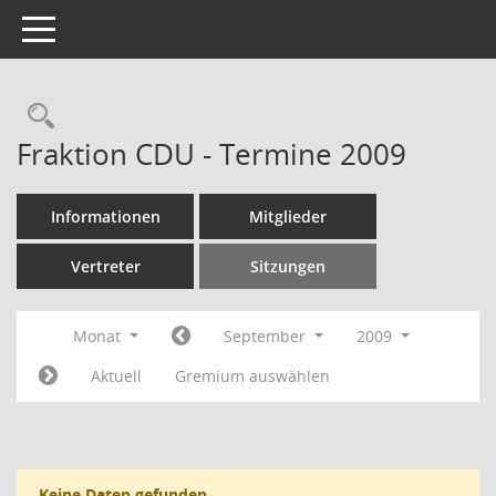
Toggle navigation
Rechercheauswahl
Fraktion CDU - Termine 2009
Informationen
Mitglieder
Vertreter
Sitzungen
Monat
September
2009
Aktuell
Gremium auswählen
Keine Daten gefunden.