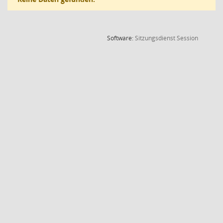
(Wird in
Software:
Sitzungsdienst
Session