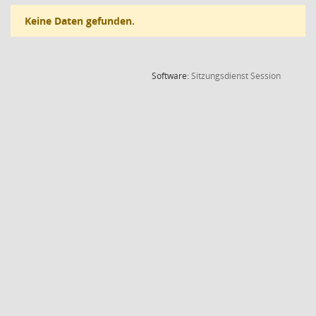
Keine Daten gefunden.
(Wird in
Software:
Sitzungsdienst
Session