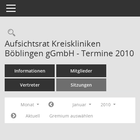
Toggle navigation
Rechercheauswahl
Aufsichtsrat Kreiskliniken
Böblingen gGmbH - Termine 2010
Informationen
Mitglieder
Vertreter
Sitzungen
Monat
Januar
2010
Aktuell
Gremium auswählen