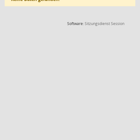
(Wird in
Software:
Sitzungsdienst
Session