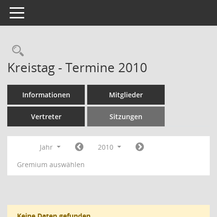
Toggle navigation
Rechercheauswahl
Kreistag - Termine 2010
Informationen
Mitglieder
Vertreter
Sitzungen
Jahr
2010
Gremium auswählen
Keine Daten gefunden.