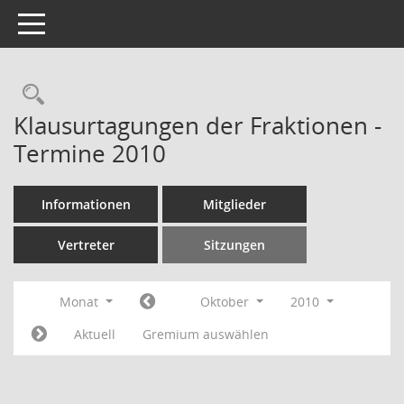
Toggle navigation
Rechercheauswahl
Klausurtagungen der Fraktionen -
Termine 2010
Informationen
Mitglieder
Vertreter
Sitzungen
Monat
Oktober
2010
Aktuell
Gremium auswählen