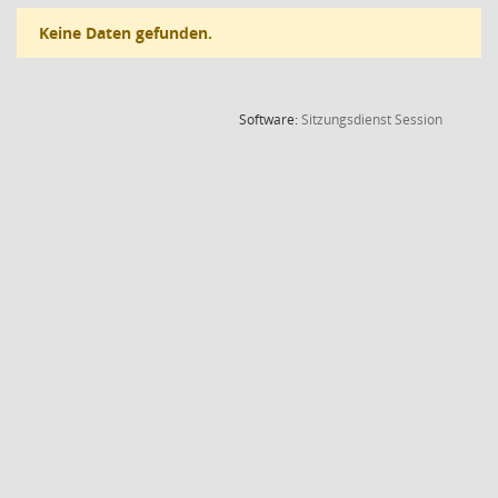
Keine Daten gefunden.
(Wird in
Software:
Sitzungsdienst
Session