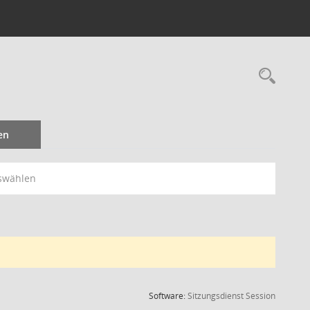
Rec
en
swählen
(Wird in
Software:
Sitzungsdienst
Session