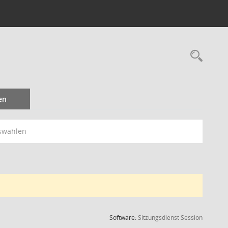
Rec
en
swählen
(Wird in
Software:
Sitzungsdienst
Session