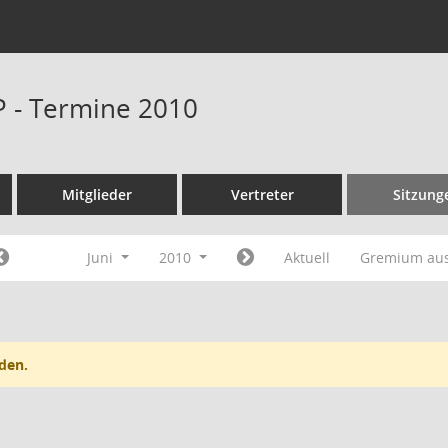
P - Termine 2010
Mitglieder
Vertreter
Sitzung
Juni
2010
Aktuell
Gremium au
den.