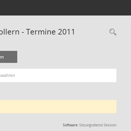
llern - Termine 2011
Rec
en
swählen
(Wird in
Software:
Sitzungsdienst
Session