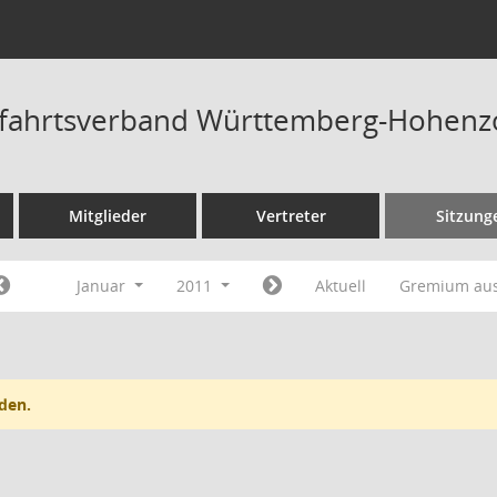
fahrtsverband Württemberg-Hohenzo
Mitglieder
Vertreter
Sitzung
Januar
2011
Aktuell
Gremium au
den.