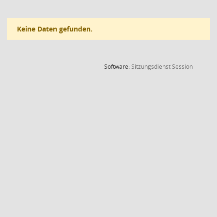
Keine Daten gefunden.
(Wird in
Software:
Sitzungsdienst
Session