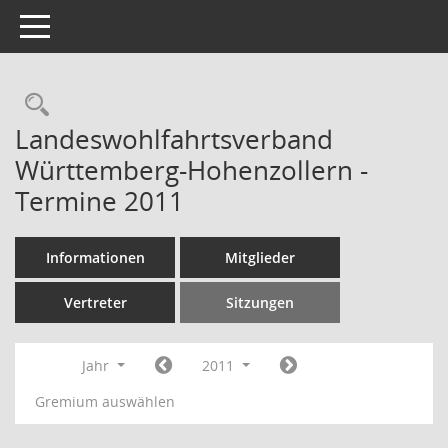
Toggle navigation
Rechercheauswahl
Landeswohlfahrtsverband
Württemberg-Hohenzollern -
Termine 2011
Informationen
Mitglieder
Vertreter
Sitzungen
Jahr
2011
Gremium auswählen