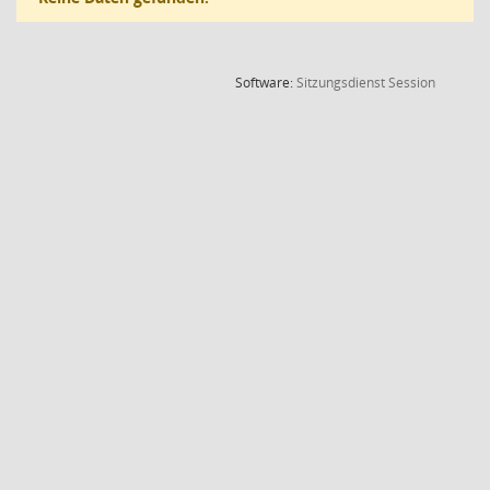
(Wird in
Software:
Sitzungsdienst
Session