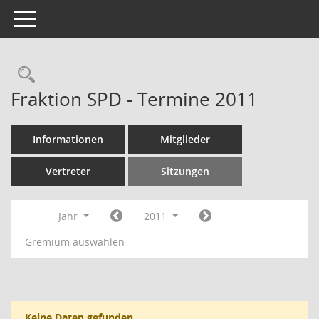
Toggle navigation
Rechercheauswahl
Fraktion SPD - Termine 2011
Informationen
Mitglieder
Vertreter
Sitzungen
Jahr
2011
Gremium auswählen
Keine Daten gefunden.