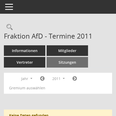
Toggle navigation
Rechercheauswahl
Fraktion AfD - Termine 2011
Informationen
Mitglieder
Vertreter
Sitzungen
Jahr
2011
Gremium auswählen
Keine Daten gefunden.