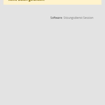
(Wird in
Software:
Sitzungsdienst
Session