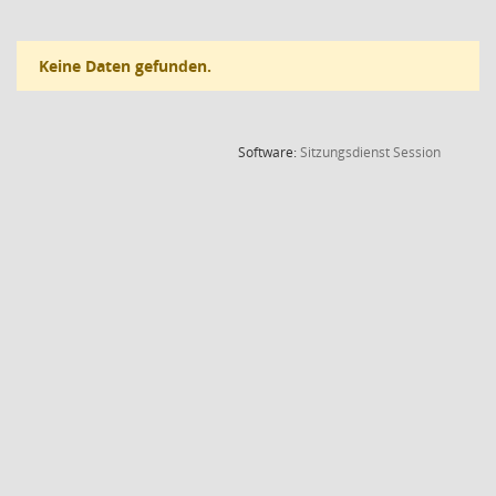
Keine Daten gefunden.
(Wird in
Software:
Sitzungsdienst
Session