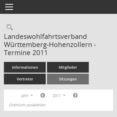
Toggle navigation
Rechercheauswahl
Landeswohlfahrtsverband
Württemberg-Hohenzollern -
Termine 2011
Informationen
Mitglieder
Vertreter
Sitzungen
Jahr
2011
Gremium auswählen