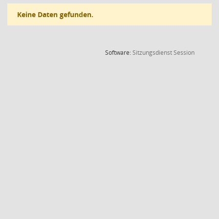
Keine Daten gefunden.
(Wird in
Software:
Sitzungsdienst
Session