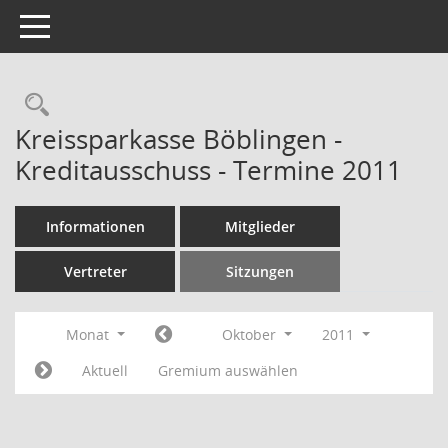
Toggle navigation
Rechercheauswahl
Kreissparkasse Böblingen -
Kreditausschuss - Termine 2011
Informationen
Mitglieder
Vertreter
Sitzungen
Monat
Oktober
2011
Aktuell
Gremium auswählen