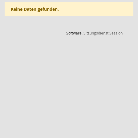
Keine Daten gefunden.
(Wird in
Software:
Sitzungsdienst
Session