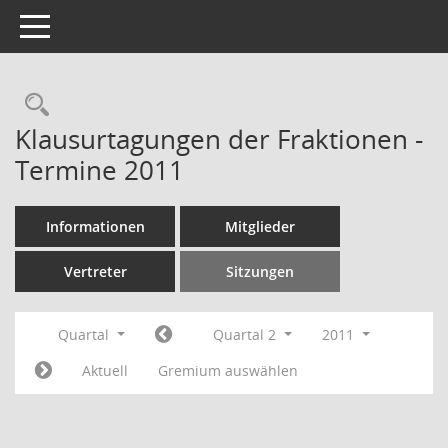
Toggle navigation
Rechercheauswahl
Klausurtagungen der Fraktionen -
Termine 2011
Informationen
Mitglieder
Vertreter
Sitzungen
Quartal
Quartal 2
2011
Aktuell
Gremium auswählen